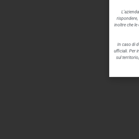
L’azienda
rispondere,
inoltre che l
In caso di d
ufficiali. Per
sul territori