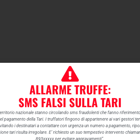
ALLARME TRUFFE:
SMS FALSI SULLA TARI
 territorio nazionale stanno circolando sms fraudolenti che fanno riferiment
nel pagamento della Tari. I truffatori fingono di appartenere ai vari gestori te
itando i destinatari a contattare con urgenza un numero a pagamento, ripor
ione tari risulta irregolare. E’ richiesto un suo tempestivo intervento chiam
893xxxxx per evitare aggravamenti”.