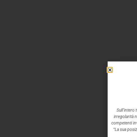
Sull’intero
irregolarità 
competenti inv
“La sua posiz