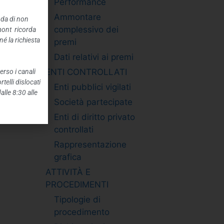
Performance
Ammontare
nda di non
complessivo dei
mont ricorda
é la richiesta
premi
Dati relativi ai premi
ENTI CONTROLLATI
erso i canali
telli dislocati
Enti pubblici vigilati
alle 8:30 alle
Società partecipate
Enti di diritto privato
controllati
Rappresentazione
grafica
ATTIVITÀ E
PROCEDIMENTI
Tipologie di
procedimento