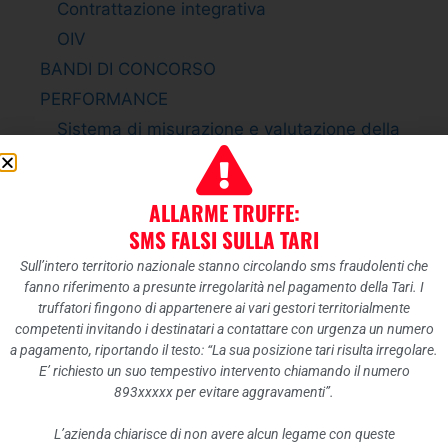
Contrattazione integrativa
OIV
BANDI DI CONCORSO
PERFORMANCE
Sistema di misurazione e valutazione della
Performance
Piano della Performance
ALLARME TRUFFE:
Relazione sulla Performance
SMS FALSI SULLA TARI
Ammontare complessivo dei premi
Sull’intero territorio nazionale stanno circolando sms fraudolenti che
Dati relativi ai premi
fanno riferimento a presunte irregolarità nel pagamento della Tari. I
ENTI CONTROLLATI
truffatori fingono di appartenere ai vari gestori territorialmente
competenti invitando i destinatari a contattare con urgenza un numero
Enti pubblici vigilati
a pagamento, riportando il testo: “La sua posizione tari risulta irregolare.
Società partecipate
E’ richiesto un suo tempestivo intervento chiamando il numero
893xxxxx per evitare aggravamenti”.
Enti di diritto privato controllati
Rappresentazione grafica
L’azienda chiarisce di non avere alcun legame con queste