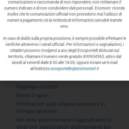
ATTIVITÀ E PROCEDIMENTI
comunicazioni e raccomanda di non rispondere, non richiamare il
numero indicato e di non condividere dati personali. Ecomont ricorda
Tipologie di procedimento
inoltre che le comunicazioni ufficiali non prevedono mai l’utilizzo di
Dichiarazioni sostitutive e acquisizione
numeri a pagamento né la richiesta di informazioni sensibili tramite
d”ufficio dei dati
sms.
PROVVEDIMENTI
In caso di dubbi sulla propria posizione, è sempre possibile effettuare le
Provvedimenti organi indirizzo politico
verifiche attraverso i canali ufficiali. Per informazioni o segnalazioni, i
cittadini possono rivolgersi a uno degli Ecosportelli dislocati sul
Provvedimenti dirigenti amministrativi
territorio, chiamare il numero verde gratuito 800904565, attivo dal
CONTROLLI SULLE IMPRESE
lunedì al venerdì dalle 8:30 alle 18:00, oppure inviare un’e-mail
all’indirizzo
ecosportello@ecomontsrl.it
BANDI DI GARA E CONTRATTI
Adempimento L. 190/2012 art. 1 c.32
Riepilogo contratti
Bandi di gara
Informazioni sulle singole procedure in
formato tabellare
Atti delle amministrazioni aggiudicatrici e
degli enti aggiudicatori distintamente per