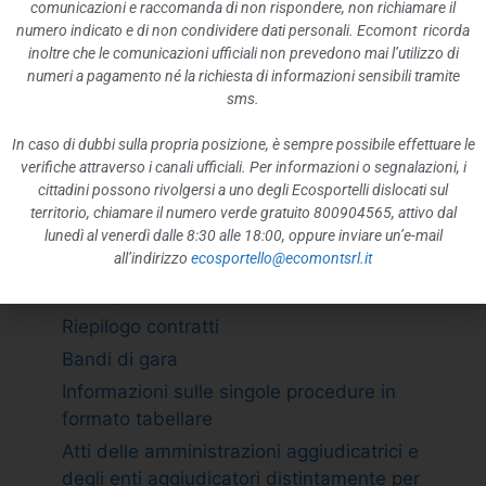
ATTIVITÀ E PROCEDIMENTI
comunicazioni e raccomanda di non rispondere, non richiamare il
numero indicato e di non condividere dati personali. Ecomont ricorda
Tipologie di procedimento
inoltre che le comunicazioni ufficiali non prevedono mai l’utilizzo di
Dichiarazioni sostitutive e acquisizione
numeri a pagamento né la richiesta di informazioni sensibili tramite
d”ufficio dei dati
sms.
PROVVEDIMENTI
In caso di dubbi sulla propria posizione, è sempre possibile effettuare le
Provvedimenti organi indirizzo politico
verifiche attraverso i canali ufficiali. Per informazioni o segnalazioni, i
cittadini possono rivolgersi a uno degli Ecosportelli dislocati sul
Provvedimenti dirigenti amministrativi
territorio, chiamare il numero verde gratuito 800904565, attivo dal
CONTROLLI SULLE IMPRESE
lunedì al venerdì dalle 8:30 alle 18:00, oppure inviare un’e-mail
all’indirizzo
ecosportello@ecomontsrl.it
BANDI DI GARA E CONTRATTI
Adempimento L. 190/2012 art. 1 c.32
Riepilogo contratti
Bandi di gara
Informazioni sulle singole procedure in
formato tabellare
Atti delle amministrazioni aggiudicatrici e
degli enti aggiudicatori distintamente per