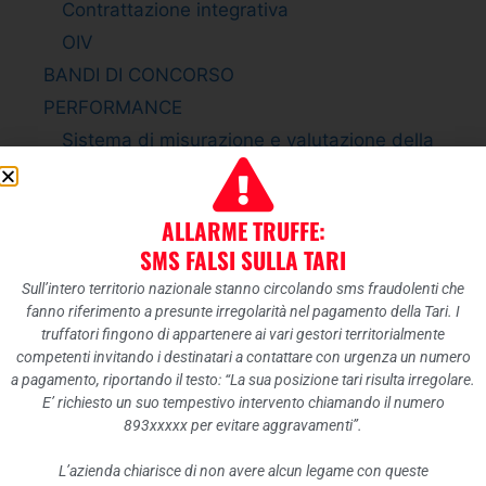
Contrattazione integrativa
OIV
BANDI DI CONCORSO
PERFORMANCE
Sistema di misurazione e valutazione della
Performance
Piano della Performance
ALLARME TRUFFE:
Relazione sulla Performance
SMS FALSI SULLA TARI
Ammontare complessivo dei premi
Sull’intero territorio nazionale stanno circolando sms fraudolenti che
Dati relativi ai premi
fanno riferimento a presunte irregolarità nel pagamento della Tari. I
ENTI CONTROLLATI
truffatori fingono di appartenere ai vari gestori territorialmente
competenti invitando i destinatari a contattare con urgenza un numero
Enti pubblici vigilati
a pagamento, riportando il testo: “La sua posizione tari risulta irregolare.
Società partecipate
E’ richiesto un suo tempestivo intervento chiamando il numero
893xxxxx per evitare aggravamenti”.
Enti di diritto privato controllati
Rappresentazione grafica
L’azienda chiarisce di non avere alcun legame con queste