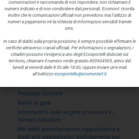
ATTIVITÀ E PROCEDIMENTI
comunicazioni e raccomanda di non rispondere, non richiamare il
numero indicato e di non condividere dati personali. Ecomont ricorda
Tipologie di procedimento
inoltre che le comunicazioni ufficiali non prevedono mai l’utilizzo di
Dichiarazioni sostitutive e acquisizione
numeri a pagamento né la richiesta di informazioni sensibili tramite
d”ufficio dei dati
sms.
PROVVEDIMENTI
In caso di dubbi sulla propria posizione, è sempre possibile effettuare le
Provvedimenti organi indirizzo politico
verifiche attraverso i canali ufficiali. Per informazioni o segnalazioni, i
cittadini possono rivolgersi a uno degli Ecosportelli dislocati sul
Provvedimenti dirigenti amministrativi
territorio, chiamare il numero verde gratuito 800904565, attivo dal
CONTROLLI SULLE IMPRESE
lunedì al venerdì dalle 8:30 alle 18:00, oppure inviare un’e-mail
all’indirizzo
ecosportello@ecomontsrl.it
BANDI DI GARA E CONTRATTI
Adempimento L. 190/2012 art. 1 c.32
Riepilogo contratti
Bandi di gara
Informazioni sulle singole procedure in
formato tabellare
Atti delle amministrazioni aggiudicatrici e
degli enti aggiudicatori distintamente per