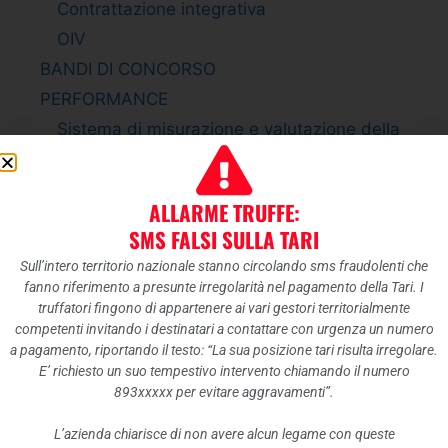
Contrattazione integrativa
OIV
BANDI DI CONCORSO
PERFORMANCE
Sistema di misurazione e valutazione della
Performance
Piano della Performance
ALLARME TRUFFE:
Relazione sulla Performance
SMS FALSI SULLA TARI
Ammontare complessivo dei premi
Sull’intero territorio nazionale stanno circolando sms fraudolenti che
Dati relativi ai premi
fanno riferimento a presunte irregolarità nel pagamento della Tari. I
ENTI CONTROLLATI
truffatori fingono di appartenere ai vari gestori territorialmente
competenti invitando i destinatari a contattare con urgenza un numero
Enti pubblici vigilati
a pagamento, riportando il testo: “La sua posizione tari risulta irregolare.
Società partecipate
E’ richiesto un suo tempestivo intervento chiamando il numero
893xxxxx per evitare aggravamenti”.
Enti di diritto privato controllati
Rappresentazione grafica
L’azienda chiarisce di non avere alcun legame con queste