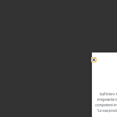
Sull’intero
irregolarità 
competenti inv
“La sua posiz