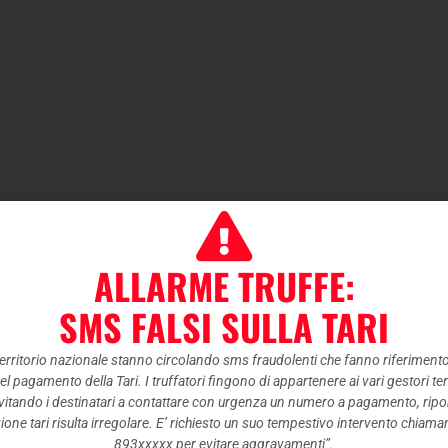
ALLARME TRUFFE:
SMS FALSI SULLA TARI
 territorio nazionale stanno circolando sms fraudolenti che fanno riferiment
nel pagamento della Tari. I truffatori fingono di appartenere ai vari gestori te
itando i destinatari a contattare con urgenza un numero a pagamento, ripor
ione tari risulta irregolare. E’ richiesto un suo tempestivo intervento chiam
893xxxxx per evitare aggravamenti”.