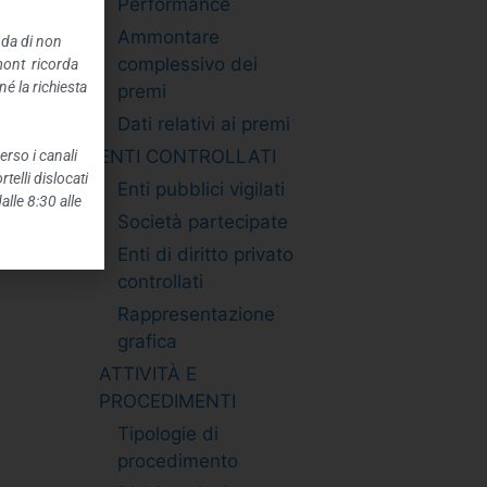
Performance
Ammontare
nda di non
complessivo dei
mont ricorda
é la richiesta
premi
Dati relativi ai premi
ENTI CONTROLLATI
erso i canali
telli dislocati
Enti pubblici vigilati
alle 8:30 alle
Società partecipate
Enti di diritto privato
controllati
Rappresentazione
grafica
ATTIVITÀ E
PROCEDIMENTI
Tipologie di
procedimento