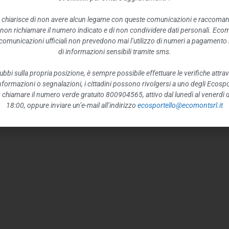
 chiarisce di non avere alcun legame con queste comunicazioni e raccoma
 non richiamare il numero indicato e di non condividere dati personali. Eco
e comunicazioni ufficiali non prevedono mai l’utilizzo di numeri a pagamento n
di informazioni sensibili tramite sms.
ubbi sulla propria posizione, è sempre possibile effettuare le verifiche attrav
 informazioni o segnalazioni, i cittadini possono rivolgersi a uno degli Ecospor
o, chiamare il numero verde gratuito 800904565, attivo dal lunedì al venerdì d
18:00, oppure inviare un’e-mail all’indirizzo
ecosportello@ecomontsrl.it