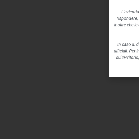
L’azienda
rispondere,
inoltre che l
In caso di d
ufficiali. Per
sul territori