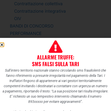
Contrattazione collettiva
Contrattazione integrativa
OIV
BANDI DI CONCORSO
PERFORMANCE
Sistema di misurazione e valutazione della
Performance
Piano della Performance
ALLARME TRUFFE:
Relazione sulla Performance
SMS FALSI SULLA TARI
Ammontare complessivo dei premi
Sull’intero territorio nazionale stanno circolando sms fraudolenti che
fanno riferimento a presunte irregolarità nel pagamento della Tari. I
Dati relativi ai premi
truffatori fingono di appartenere ai vari gestori territorialmente
ENTI CONTROLLATI
competenti invitando i destinatari a contattare con urgenza un numero
a pagamento, riportando il testo: “La sua posizione tari risulta irregolare.
Enti pubblici vigilati
E’ richiesto un suo tempestivo intervento chiamando il numero
Società partecipate
893xxxxx per evitare aggravamenti”.
Enti di diritto privato controllati