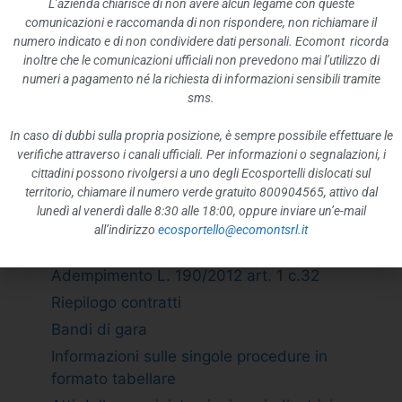
L’azienda chiarisce di non avere alcun legame con queste
Rappresentazione grafica
comunicazioni e raccomanda di non rispondere, non richiamare il
ATTIVITÀ E PROCEDIMENTI
numero indicato e di non condividere dati personali. Ecomont ricorda
inoltre che le comunicazioni ufficiali non prevedono mai l’utilizzo di
Tipologie di procedimento
numeri a pagamento né la richiesta di informazioni sensibili tramite
Dichiarazioni sostitutive e acquisizione
sms.
d”ufficio dei dati
In caso di dubbi sulla propria posizione, è sempre possibile effettuare le
PROVVEDIMENTI
verifiche attraverso i canali ufficiali. Per informazioni o segnalazioni, i
Provvedimenti organi indirizzo politico
cittadini possono rivolgersi a uno degli Ecosportelli dislocati sul
territorio, chiamare il numero verde gratuito 800904565, attivo dal
Provvedimenti dirigenti amministrativi
lunedì al venerdì dalle 8:30 alle 18:00, oppure inviare un’e-mail
CONTROLLI SULLE IMPRESE
all’indirizzo
ecosportello@ecomontsrl.it
BANDI DI GARA E CONTRATTI
Adempimento L. 190/2012 art. 1 c.32
Riepilogo contratti
Bandi di gara
Informazioni sulle singole procedure in
formato tabellare