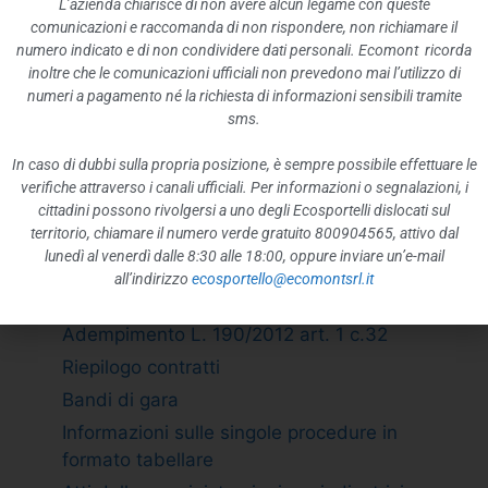
L’azienda chiarisce di non avere alcun legame con queste
Rappresentazione grafica
comunicazioni e raccomanda di non rispondere, non richiamare il
ATTIVITÀ E PROCEDIMENTI
numero indicato e di non condividere dati personali. Ecomont ricorda
inoltre che le comunicazioni ufficiali non prevedono mai l’utilizzo di
Tipologie di procedimento
numeri a pagamento né la richiesta di informazioni sensibili tramite
Dichiarazioni sostitutive e acquisizione
sms.
d”ufficio dei dati
In caso di dubbi sulla propria posizione, è sempre possibile effettuare le
PROVVEDIMENTI
verifiche attraverso i canali ufficiali. Per informazioni o segnalazioni, i
Provvedimenti organi indirizzo politico
cittadini possono rivolgersi a uno degli Ecosportelli dislocati sul
territorio, chiamare il numero verde gratuito 800904565, attivo dal
Provvedimenti dirigenti amministrativi
lunedì al venerdì dalle 8:30 alle 18:00, oppure inviare un’e-mail
CONTROLLI SULLE IMPRESE
all’indirizzo
ecosportello@ecomontsrl.it
BANDI DI GARA E CONTRATTI
Adempimento L. 190/2012 art. 1 c.32
Riepilogo contratti
Bandi di gara
Informazioni sulle singole procedure in
formato tabellare