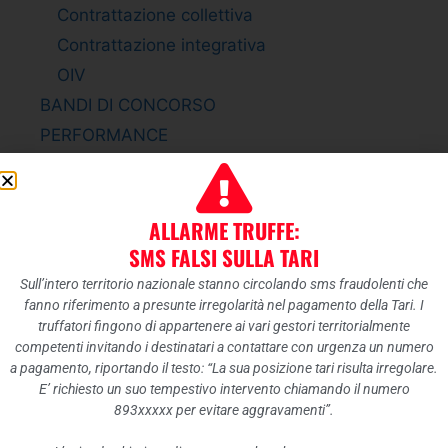
Contrattazione collettiva
Contrattazione integrativa
OIV
BANDI DI CONCORSO
PERFORMANCE
Sistema di misurazione e valutazione della
Performance
Piano della Performance
ALLARME TRUFFE:
Relazione sulla Performance
SMS FALSI SULLA TARI
Ammontare complessivo dei premi
Sull’intero territorio nazionale stanno circolando sms fraudolenti che
fanno riferimento a presunte irregolarità nel pagamento della Tari. I
Dati relativi ai premi
truffatori fingono di appartenere ai vari gestori territorialmente
ENTI CONTROLLATI
competenti invitando i destinatari a contattare con urgenza un numero
a pagamento, riportando il testo: “La sua posizione tari risulta irregolare.
Enti pubblici vigilati
E’ richiesto un suo tempestivo intervento chiamando il numero
Società partecipate
893xxxxx per evitare aggravamenti”.
Enti di diritto privato controllati