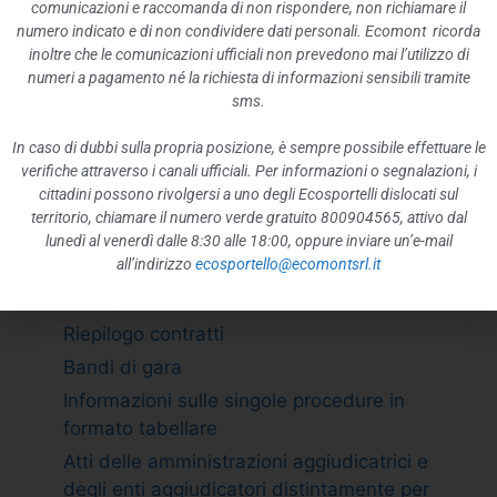
ATTIVITÀ E PROCEDIMENTI
comunicazioni e raccomanda di non rispondere, non richiamare il
numero indicato e di non condividere dati personali. Ecomont ricorda
Tipologie di procedimento
inoltre che le comunicazioni ufficiali non prevedono mai l’utilizzo di
Dichiarazioni sostitutive e acquisizione
numeri a pagamento né la richiesta di informazioni sensibili tramite
d”ufficio dei dati
sms.
PROVVEDIMENTI
In caso di dubbi sulla propria posizione, è sempre possibile effettuare le
Provvedimenti organi indirizzo politico
verifiche attraverso i canali ufficiali. Per informazioni o segnalazioni, i
cittadini possono rivolgersi a uno degli Ecosportelli dislocati sul
Provvedimenti dirigenti amministrativi
territorio, chiamare il numero verde gratuito 800904565, attivo dal
CONTROLLI SULLE IMPRESE
lunedì al venerdì dalle 8:30 alle 18:00, oppure inviare un’e-mail
all’indirizzo
ecosportello@ecomontsrl.it
BANDI DI GARA E CONTRATTI
Adempimento L. 190/2012 art. 1 c.32
Riepilogo contratti
Bandi di gara
Informazioni sulle singole procedure in
formato tabellare
Atti delle amministrazioni aggiudicatrici e
degli enti aggiudicatori distintamente per