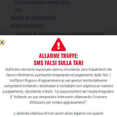
Contrattazione integrativa
OIV
BANDI DI CONCORSO
PERFORMANCE
Sistema di misurazione e valutazione della
Performance
Piano della Performance
ALLARME TRUFFE:
Relazione sulla Performance
SMS FALSI SULLA TARI
Ammontare complessivo dei premi
Sull’intero territorio nazionale stanno circolando sms fraudolenti che
Dati relativi ai premi
fanno riferimento a presunte irregolarità nel pagamento della Tari. I
ENTI CONTROLLATI
truffatori fingono di appartenere ai vari gestori territorialmente
competenti invitando i destinatari a contattare con urgenza un numero
Enti pubblici vigilati
a pagamento, riportando il testo: “La sua posizione tari risulta irregolare.
Società partecipate
E’ richiesto un suo tempestivo intervento chiamando il numero
893xxxxx per evitare aggravamenti”.
Enti di diritto privato controllati
Rappresentazione grafica
L’azienda chiarisce di non avere alcun legame con queste