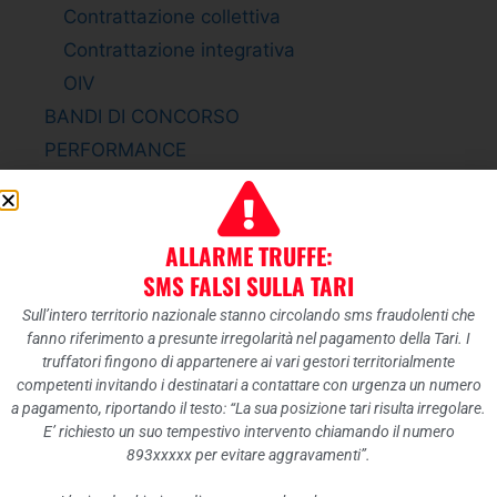
Contrattazione collettiva
Contrattazione integrativa
OIV
BANDI DI CONCORSO
PERFORMANCE
Sistema di misurazione e valutazione della
Performance
Piano della Performance
ALLARME TRUFFE:
Relazione sulla Performance
SMS FALSI SULLA TARI
Ammontare complessivo dei premi
Sull’intero territorio nazionale stanno circolando sms fraudolenti che
fanno riferimento a presunte irregolarità nel pagamento della Tari. I
Dati relativi ai premi
truffatori fingono di appartenere ai vari gestori territorialmente
ENTI CONTROLLATI
competenti invitando i destinatari a contattare con urgenza un numero
a pagamento, riportando il testo: “La sua posizione tari risulta irregolare.
Enti pubblici vigilati
E’ richiesto un suo tempestivo intervento chiamando il numero
Società partecipate
893xxxxx per evitare aggravamenti”.
Enti di diritto privato controllati