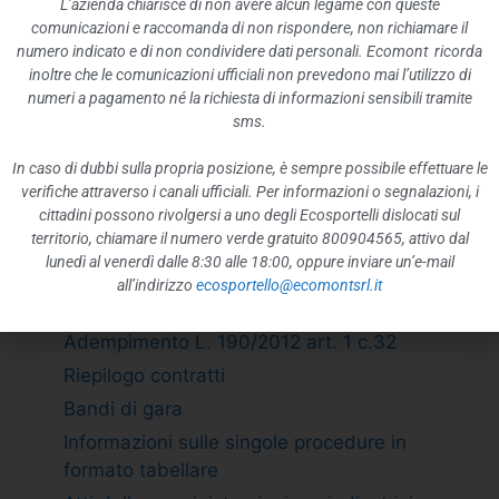
L’azienda chiarisce di non avere alcun legame con queste
Rappresentazione grafica
comunicazioni e raccomanda di non rispondere, non richiamare il
ATTIVITÀ E PROCEDIMENTI
numero indicato e di non condividere dati personali. Ecomont ricorda
inoltre che le comunicazioni ufficiali non prevedono mai l’utilizzo di
Tipologie di procedimento
numeri a pagamento né la richiesta di informazioni sensibili tramite
Dichiarazioni sostitutive e acquisizione
sms.
d”ufficio dei dati
In caso di dubbi sulla propria posizione, è sempre possibile effettuare le
PROVVEDIMENTI
verifiche attraverso i canali ufficiali. Per informazioni o segnalazioni, i
Provvedimenti organi indirizzo politico
cittadini possono rivolgersi a uno degli Ecosportelli dislocati sul
territorio, chiamare il numero verde gratuito 800904565, attivo dal
Provvedimenti dirigenti amministrativi
lunedì al venerdì dalle 8:30 alle 18:00, oppure inviare un’e-mail
CONTROLLI SULLE IMPRESE
all’indirizzo
ecosportello@ecomontsrl.it
BANDI DI GARA E CONTRATTI
Adempimento L. 190/2012 art. 1 c.32
Riepilogo contratti
Bandi di gara
Informazioni sulle singole procedure in
formato tabellare