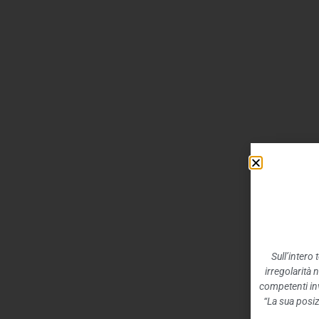
Sull’intero
irregolarità 
competenti inv
“La sua posiz