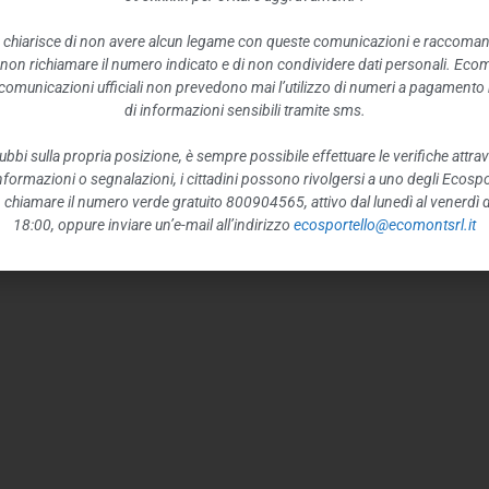
 chiarisce di non avere alcun legame con queste comunicazioni e raccoma
 non richiamare il numero indicato e di non condividere dati personali. Eco
e comunicazioni ufficiali non prevedono mai l’utilizzo di numeri a pagamento n
di informazioni sensibili tramite sms.
ubbi sulla propria posizione, è sempre possibile effettuare le verifiche attrav
 informazioni o segnalazioni, i cittadini possono rivolgersi a uno degli Ecospor
o, chiamare il numero verde gratuito 800904565, attivo dal lunedì al venerdì d
18:00, oppure inviare un’e-mail all’indirizzo
ecosportello@ecomontsrl.it