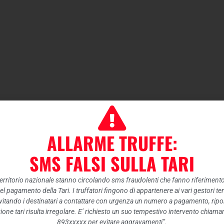
ALLARME TRUFFE:
SMS FALSI SULLA TARI
 territorio nazionale stanno circolando sms fraudolenti che fanno riferiment
nel pagamento della Tari. I truffatori fingono di appartenere ai vari gestori te
itando i destinatari a contattare con urgenza un numero a pagamento, ripor
ione tari risulta irregolare. E’ richiesto un suo tempestivo intervento chiam
893xxxxx per evitare aggravamenti”.