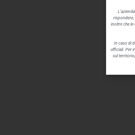
L’azienda
rispondere,
inoltre che l
In caso di d
ufficiali. Per
sul territori