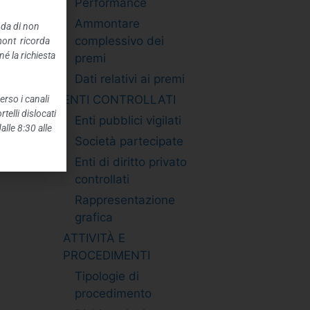
Performance
Ammontare
nda di non
complessivo dei
mont ricorda
é la richiesta
premi
Dati relativi ai premi
ENTI CONTROLLATI
erso i canali
telli dislocati
Enti pubblici vigilati
alle 8:30 alle
Società partecipate
Enti di diritto privato
controllati
Rappresentazione
grafica
ATTIVITÀ E
PROCEDIMENTI
Tipologie di
procedimento