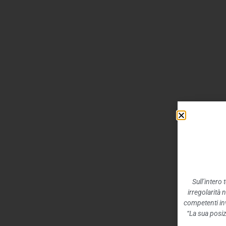
Sull’intero
irregolarità 
competenti inv
“La sua posiz