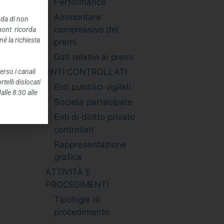
Performance
Ammontare
nda di non
complessivo dei
mont ricorda
é la richiesta
premi
Dati relativi ai premi
ENTI CONTROLLATI
erso i canali
telli dislocati
Enti pubblici vigilati
alle 8:30 alle
Società partecipate
Enti di diritto privato
controllati
Rappresentazione
grafica
ATTIVITÀ E
PROCEDIMENTI
Tipologie di
procedimento