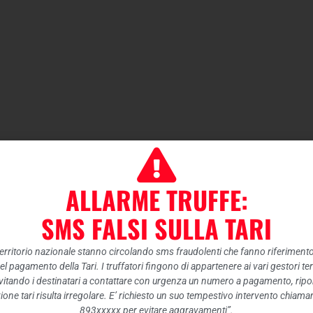
ALLARME TRUFFE:
SMS FALSI SULLA TARI
 territorio nazionale stanno circolando sms fraudolenti che fanno riferiment
nel pagamento della Tari. I truffatori fingono di appartenere ai vari gestori te
itando i destinatari a contattare con urgenza un numero a pagamento, ripor
ione tari risulta irregolare. E’ richiesto un suo tempestivo intervento chiam
893xxxxx per evitare aggravamenti”.