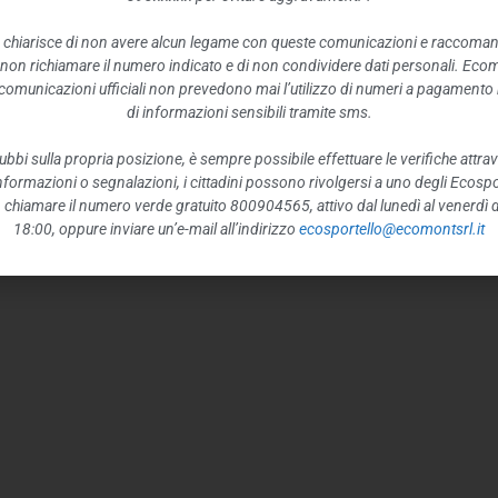
 chiarisce di non avere alcun legame con queste comunicazioni e raccoma
 non richiamare il numero indicato e di non condividere dati personali. Eco
e comunicazioni ufficiali non prevedono mai l’utilizzo di numeri a pagamento n
di informazioni sensibili tramite sms.
ubbi sulla propria posizione, è sempre possibile effettuare le verifiche attrav
 informazioni o segnalazioni, i cittadini possono rivolgersi a uno degli Ecospor
o, chiamare il numero verde gratuito 800904565, attivo dal lunedì al venerdì d
18:00, oppure inviare un’e-mail all’indirizzo
ecosportello@ecomontsrl.it