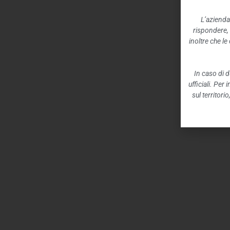
L’azienda
rispondere,
inoltre che l
In caso di d
ufficiali. Per
sul territori