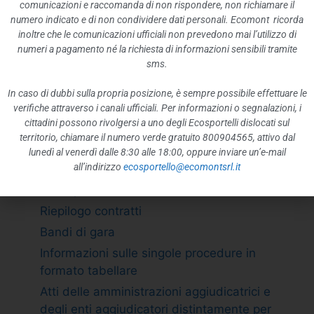
ATTIVITÀ E PROCEDIMENTI
comunicazioni e raccomanda di non rispondere, non richiamare il
numero indicato e di non condividere dati personali. Ecomont ricorda
Tipologie di procedimento
inoltre che le comunicazioni ufficiali non prevedono mai l’utilizzo di
Dichiarazioni sostitutive e acquisizione
numeri a pagamento né la richiesta di informazioni sensibili tramite
d”ufficio dei dati
sms.
PROVVEDIMENTI
In caso di dubbi sulla propria posizione, è sempre possibile effettuare le
Provvedimenti organi indirizzo politico
verifiche attraverso i canali ufficiali. Per informazioni o segnalazioni, i
cittadini possono rivolgersi a uno degli Ecosportelli dislocati sul
Provvedimenti dirigenti amministrativi
territorio, chiamare il numero verde gratuito 800904565, attivo dal
CONTROLLI SULLE IMPRESE
lunedì al venerdì dalle 8:30 alle 18:00, oppure inviare un’e-mail
all’indirizzo
ecosportello@ecomontsrl.it
BANDI DI GARA E CONTRATTI
Adempimento L. 190/2012 art. 1 c.32
Riepilogo contratti
Bandi di gara
Informazioni sulle singole procedure in
formato tabellare
Atti delle amministrazioni aggiudicatrici e
degli enti aggiudicatori distintamente per