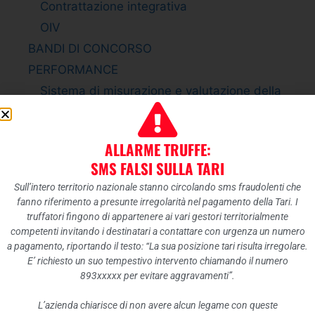
Contrattazione integrativa
OIV
BANDI DI CONCORSO
PERFORMANCE
Sistema di misurazione e valutazione della
Performance
Piano della Performance
ALLARME TRUFFE:
Relazione sulla Performance
SMS FALSI SULLA TARI
Ammontare complessivo dei premi
Sull’intero territorio nazionale stanno circolando sms fraudolenti che
Dati relativi ai premi
fanno riferimento a presunte irregolarità nel pagamento della Tari. I
ENTI CONTROLLATI
truffatori fingono di appartenere ai vari gestori territorialmente
competenti invitando i destinatari a contattare con urgenza un numero
Enti pubblici vigilati
a pagamento, riportando il testo: “La sua posizione tari risulta irregolare.
Società partecipate
E’ richiesto un suo tempestivo intervento chiamando il numero
893xxxxx per evitare aggravamenti”.
Enti di diritto privato controllati
Rappresentazione grafica
L’azienda chiarisce di non avere alcun legame con queste