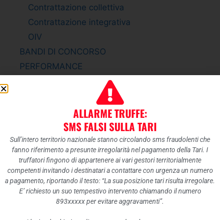
Contrattazione collettiva
Contrattazione integrativa
OIV
BANDI DI CONCORSO
PERFORMANCE
Sistema di misurazione e valutazione della
Performance
Piano della Performance
ALLARME TRUFFE:
Relazione sulla Performance
SMS FALSI SULLA TARI
Ammontare complessivo dei premi
Sull’intero territorio nazionale stanno circolando sms fraudolenti che
fanno riferimento a presunte irregolarità nel pagamento della Tari. I
Dati relativi ai premi
truffatori fingono di appartenere ai vari gestori territorialmente
ENTI CONTROLLATI
competenti invitando i destinatari a contattare con urgenza un numero
a pagamento, riportando il testo: “La sua posizione tari risulta irregolare.
Enti pubblici vigilati
E’ richiesto un suo tempestivo intervento chiamando il numero
Società partecipate
893xxxxx per evitare aggravamenti”.
Enti di diritto privato controllati