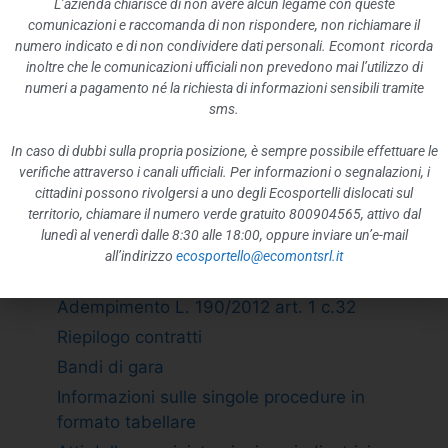
L’azienda chiarisce di non avere alcun legame con queste
Rappresentazione grafica
comunicazioni e raccomanda di non rispondere, non richiamare il
ATTIVITÀ E PROCEDIMENTI
numero indicato e di non condividere dati personali. Ecomont ricorda
inoltre che le comunicazioni ufficiali non prevedono mai l’utilizzo di
Tipologie di procedimento
numeri a pagamento né la richiesta di informazioni sensibili tramite
Dichiarazioni sostitutive e acquisizione
sms.
d”ufficio dei dati
In caso di dubbi sulla propria posizione, è sempre possibile effettuare le
PROVVEDIMENTI
verifiche attraverso i canali ufficiali. Per informazioni o segnalazioni, i
Provvedimenti organi indirizzo politico
cittadini possono rivolgersi a uno degli Ecosportelli dislocati sul
territorio, chiamare il numero verde gratuito 800904565, attivo dal
Provvedimenti dirigenti amministrativi
lunedì al venerdì dalle 8:30 alle 18:00, oppure inviare un’e-mail
CONTROLLI SULLE IMPRESE
all’indirizzo
ecosportello@ecomontsrl.it
BANDI DI GARA E CONTRATTI
Adempimento L. 190/2012 art. 1 c.32
Riepilogo contratti
Bandi di gara
Informazioni sulle singole procedure in
formato tabellare