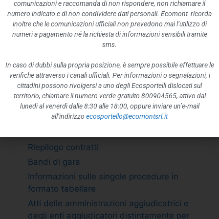
ATTIVITÀ E PROCEDIMENTI
comunicazioni e raccomanda di non rispondere, non richiamare il
numero indicato e di non condividere dati personali. Ecomont ricorda
Tipologie di procedimento
inoltre che le comunicazioni ufficiali non prevedono mai l’utilizzo di
Dichiarazioni sostitutive e acquisizione
numeri a pagamento né la richiesta di informazioni sensibili tramite
d”ufficio dei dati
sms.
PROVVEDIMENTI
In caso di dubbi sulla propria posizione, è sempre possibile effettuare le
Provvedimenti organi indirizzo politico
verifiche attraverso i canali ufficiali. Per informazioni o segnalazioni, i
cittadini possono rivolgersi a uno degli Ecosportelli dislocati sul
Provvedimenti dirigenti amministrativi
territorio, chiamare il numero verde gratuito 800904565, attivo dal
CONTROLLI SULLE IMPRESE
lunedì al venerdì dalle 8:30 alle 18:00, oppure inviare un’e-mail
all’indirizzo
ecosportello@ecomontsrl.it
BANDI DI GARA E CONTRATTI
Adempimento L. 190/2012 art. 1 c.32
Riepilogo contratti
Bandi di gara
Informazioni sulle singole procedure in
formato tabellare
Atti delle amministrazioni aggiudicatrici e
degli enti aggiudicatori distintamente per