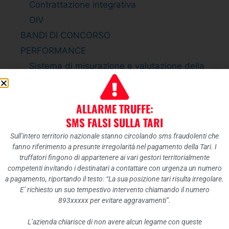
Contrattazione integrativa
OIV
BANDI DI CONCORSO
PERFORMANCE
Sistema di misurazione e valutazione della
Performance
Piano della Performance
ALLARME TRUFFE:
Relazione sulla Performance
SMS FALSI SULLA TARI
Ammontare complessivo dei premi
Sull’intero territorio nazionale stanno circolando sms fraudolenti che
Dati relativi ai premi
fanno riferimento a presunte irregolarità nel pagamento della Tari. I
ENTI CONTROLLATI
truffatori fingono di appartenere ai vari gestori territorialmente
competenti invitando i destinatari a contattare con urgenza un numero
Enti pubblici vigilati
a pagamento, riportando il testo: “La sua posizione tari risulta irregolare.
Società partecipate
E’ richiesto un suo tempestivo intervento chiamando il numero
893xxxxx per evitare aggravamenti”.
Enti di diritto privato controllati
Rappresentazione grafica
L’azienda chiarisce di non avere alcun legame con queste