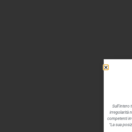
Sull’intero
irregolarità 
competenti inv
“La sua posiz