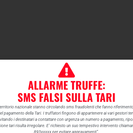
ALLARME TRUFFE:
SMS FALSI SULLA TARI
 territorio nazionale stanno circolando sms fraudolenti che fanno riferiment
nel pagamento della Tari. I truffatori fingono di appartenere ai vari gestori te
itando i destinatari a contattare con urgenza un numero a pagamento, ripor
ione tari risulta irregolare. E’ richiesto un suo tempestivo intervento chiam
893xxxxx per evitare aggravamenti”.