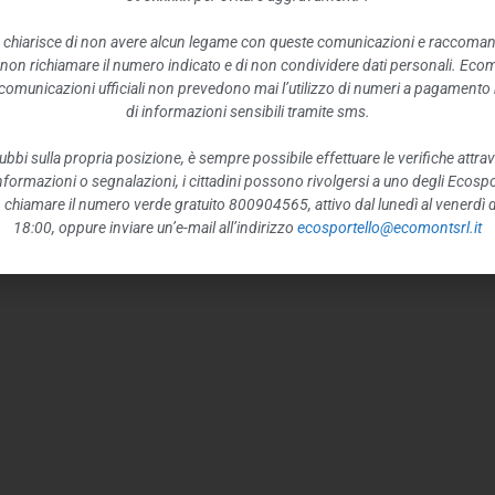
 chiarisce di non avere alcun legame con queste comunicazioni e raccoma
 non richiamare il numero indicato e di non condividere dati personali. Eco
e comunicazioni ufficiali non prevedono mai l’utilizzo di numeri a pagamento n
di informazioni sensibili tramite sms.
ubbi sulla propria posizione, è sempre possibile effettuare le verifiche attrav
 informazioni o segnalazioni, i cittadini possono rivolgersi a uno degli Ecospor
o, chiamare il numero verde gratuito 800904565, attivo dal lunedì al venerdì d
18:00, oppure inviare un’e-mail all’indirizzo
ecosportello@ecomontsrl.it