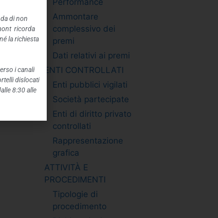
Performance
Ammontare
nda di non
complessivo dei
mont ricorda
é la richiesta
premi
Dati relativi ai premi
ENTI CONTROLLATI
erso i canali
telli dislocati
Enti pubblici vigilati
alle 8:30 alle
Società partecipate
Enti di diritto privato
controllati
Rappresentazione
grafica
ATTIVITÀ E
PROCEDIMENTI
Tipologie di
procedimento