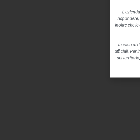
L’azienda
rispondere,
inoltre che l
In caso di d
ufficiali. Per
sul territori