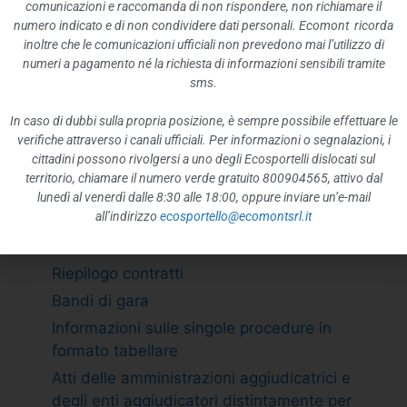
ATTIVITÀ E PROCEDIMENTI
comunicazioni e raccomanda di non rispondere, non richiamare il
numero indicato e di non condividere dati personali. Ecomont ricorda
Tipologie di procedimento
inoltre che le comunicazioni ufficiali non prevedono mai l’utilizzo di
Dichiarazioni sostitutive e acquisizione
numeri a pagamento né la richiesta di informazioni sensibili tramite
d”ufficio dei dati
sms.
PROVVEDIMENTI
In caso di dubbi sulla propria posizione, è sempre possibile effettuare le
Provvedimenti organi indirizzo politico
verifiche attraverso i canali ufficiali. Per informazioni o segnalazioni, i
cittadini possono rivolgersi a uno degli Ecosportelli dislocati sul
Provvedimenti dirigenti amministrativi
territorio, chiamare il numero verde gratuito 800904565, attivo dal
CONTROLLI SULLE IMPRESE
lunedì al venerdì dalle 8:30 alle 18:00, oppure inviare un’e-mail
all’indirizzo
ecosportello@ecomontsrl.it
BANDI DI GARA E CONTRATTI
Adempimento L. 190/2012 art. 1 c.32
Riepilogo contratti
Bandi di gara
Informazioni sulle singole procedure in
formato tabellare
Atti delle amministrazioni aggiudicatrici e
degli enti aggiudicatori distintamente per