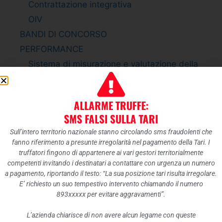
Contrattazione integrativa
OIV
BANDI DI CONCORSO
PERFORMANCE
Sistema di misurazione e valutazione della
Performance
Piano della Performance
ALLARME TRUFFE:
Relazione sulla Performance
SMS FALSI SULLA TARI
Ammontare complessivo dei premi
Sull’intero territorio nazionale stanno circolando sms fraudolenti che
Dati relativi ai premi
fanno riferimento a presunte irregolarità nel pagamento della Tari. I
ENTI CONTROLLATI
truffatori fingono di appartenere ai vari gestori territorialmente
competenti invitando i destinatari a contattare con urgenza un numero
Enti pubblici vigilati
a pagamento, riportando il testo: “La sua posizione tari risulta irregolare.
Società partecipate
E’ richiesto un suo tempestivo intervento chiamando il numero
893xxxxx per evitare aggravamenti”.
Enti di diritto privato controllati
Rappresentazione grafica
L’azienda chiarisce di non avere alcun legame con queste