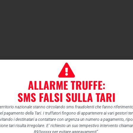
ALLARME TRUFFE:
SMS FALSI SULLA TARI
 territorio nazionale stanno circolando sms fraudolenti che fanno riferiment
nel pagamento della Tari. I truffatori fingono di appartenere ai vari gestori te
itando i destinatari a contattare con urgenza un numero a pagamento, ripor
ione tari risulta irregolare. E’ richiesto un suo tempestivo intervento chiam
893xxxxx per evitare aggravamenti”.