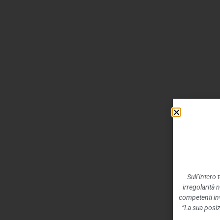
Sull’intero
irregolarità 
competenti inv
“La sua posiz