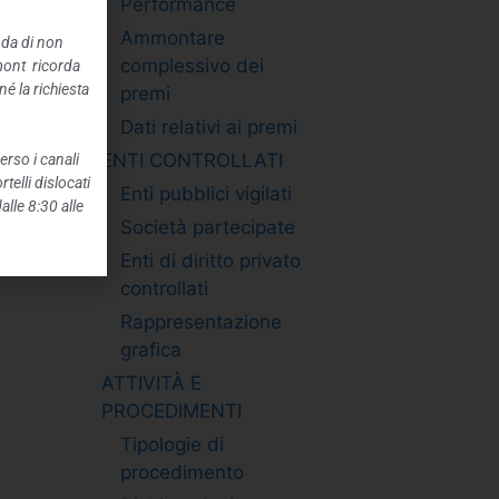
Performance
Ammontare
nda di non
complessivo dei
mont ricorda
é la richiesta
premi
Dati relativi ai premi
ENTI CONTROLLATI
erso i canali
telli dislocati
Enti pubblici vigilati
alle 8:30 alle
Società partecipate
Enti di diritto privato
controllati
Rappresentazione
grafica
ATTIVITÀ E
PROCEDIMENTI
Tipologie di
procedimento