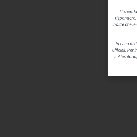
L’azienda
rispondere,
inoltre che l
In caso di d
ufficiali. Per
sul territori