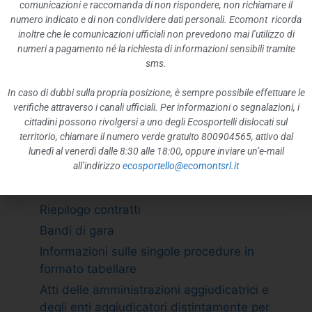
ATTIVITÀ E PROCEDIMENTI
comunicazioni e raccomanda di non rispondere, non richiamare il
numero indicato e di non condividere dati personali. Ecomont ricorda
Tipologie di procedimento
inoltre che le comunicazioni ufficiali non prevedono mai l’utilizzo di
Dichiarazioni sostitutive e acquisizione
numeri a pagamento né la richiesta di informazioni sensibili tramite
d”ufficio dei dati
sms.
PROVVEDIMENTI
In caso di dubbi sulla propria posizione, è sempre possibile effettuare le
Provvedimenti organi indirizzo politico
verifiche attraverso i canali ufficiali. Per informazioni o segnalazioni, i
cittadini possono rivolgersi a uno degli Ecosportelli dislocati sul
Provvedimenti dirigenti amministrativi
territorio, chiamare il numero verde gratuito 800904565, attivo dal
CONTROLLI SULLE IMPRESE
lunedì al venerdì dalle 8:30 alle 18:00, oppure inviare un’e-mail
all’indirizzo
ecosportello@ecomontsrl.it
BANDI DI GARA E CONTRATTI
Adempimento L. 190/2012 art. 1 c.32
Riepilogo contratti
Bandi di gara
Informazioni sulle singole procedure in
formato tabellare
Atti delle amministrazioni aggiudicatrici e
degli enti aggiudicatori distintamente per