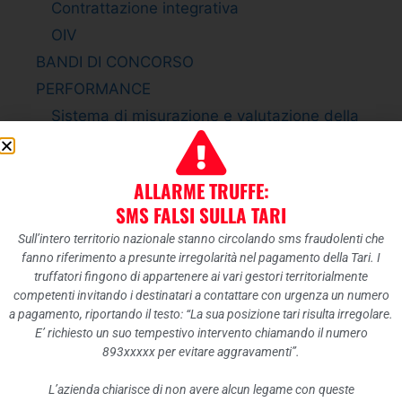
Contrattazione integrativa
OIV
BANDI DI CONCORSO
PERFORMANCE
Sistema di misurazione e valutazione della
Performance
Piano della Performance
ALLARME TRUFFE:
Relazione sulla Performance
SMS FALSI SULLA TARI
Ammontare complessivo dei premi
Sull’intero territorio nazionale stanno circolando sms fraudolenti che
Dati relativi ai premi
fanno riferimento a presunte irregolarità nel pagamento della Tari. I
ENTI CONTROLLATI
truffatori fingono di appartenere ai vari gestori territorialmente
competenti invitando i destinatari a contattare con urgenza un numero
Enti pubblici vigilati
a pagamento, riportando il testo: “La sua posizione tari risulta irregolare.
Società partecipate
E’ richiesto un suo tempestivo intervento chiamando il numero
893xxxxx per evitare aggravamenti”.
Enti di diritto privato controllati
Rappresentazione grafica
L’azienda chiarisce di non avere alcun legame con queste