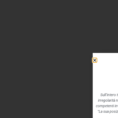
Sull’intero
irregolarità 
competenti inv
“La sua posiz