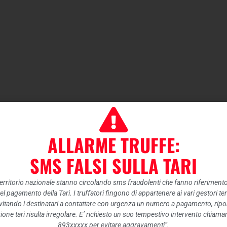
ALLARME TRUFFE:
SMS FALSI SULLA TARI
 territorio nazionale stanno circolando sms fraudolenti che fanno riferiment
nel pagamento della Tari. I truffatori fingono di appartenere ai vari gestori te
itando i destinatari a contattare con urgenza un numero a pagamento, ripor
ione tari risulta irregolare. E’ richiesto un suo tempestivo intervento chiam
893xxxxx per evitare aggravamenti”.