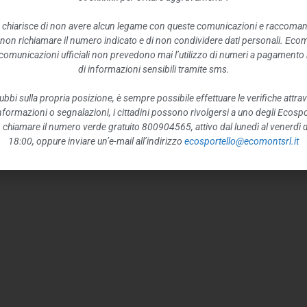
 chiarisce di non avere alcun legame con queste comunicazioni e raccoma
 non richiamare il numero indicato e di non condividere dati personali. Eco
e comunicazioni ufficiali non prevedono mai l’utilizzo di numeri a pagamento n
di informazioni sensibili tramite sms.
ubbi sulla propria posizione, è sempre possibile effettuare le verifiche attrav
 informazioni o segnalazioni, i cittadini possono rivolgersi a uno degli Ecospor
o, chiamare il numero verde gratuito 800904565, attivo dal lunedì al venerdì d
18:00, oppure inviare un’e-mail all’indirizzo
ecosportello@ecomontsrl.it