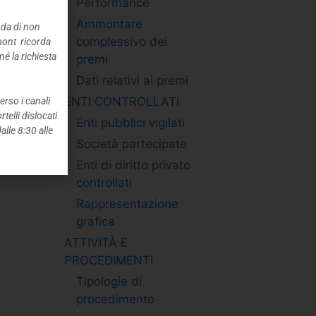
Performance
Ammontare
nda di non
complessivo dei
mont ricorda
é la richiesta
premi
Dati relativi ai premi
ENTI CONTROLLATI
erso i canali
telli dislocati
Enti pubblici vigilati
alle 8:30 alle
Società partecipate
Enti di diritto privato
controllati
Rappresentazione
grafica
ATTIVITÀ E
PROCEDIMENTI
Tipologie di
procedimento