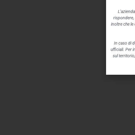
L’azienda
rispondere,
inoltre che l
In caso di d
ufficiali. Per
sul territori