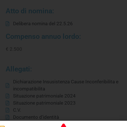
Atto di nomina:
Delibera nomina del 22.5.26
Compenso annuo lordo:
€ 2.500
Allegati:
Dichiarazione Insusistenza Cause Inconferibilita e
incompatibilita
Situazione patrimoniale 2024
Situazione patrimoniale 2023
C.V.
Documento d'identità