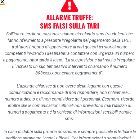
DISPOSIZIONI GENERALI
ALLARME TRUFFE:
ORGANIZZAZIONE
SMS FALSI SULLA TARI
CONSULENTI E COLLABORATORI
Sull’intero territorio nazionale stanno circolando sms fraudolenti che
fanno riferimento a presunte irregolarità nel pagamento della Tari. I
PERSONALE
truffatori fingono di appartenere ai vari gestori territorialmente
BANDI DI CONCORSO
competenti invitando i destinatari a contattare con urgenza un numero
a pagamento, riportando il testo: “La sua posizione tari risulta irregolare.
PERFORMANCE
E’ richiesto un suo tempestivo intervento chiamando il numero
893xxxxx per evitare aggravamenti”.
ENTI CONTROLLATI
ATTIVITÀ E PROCEDIMENTI
L’azienda chiarisce di non avere alcun legame con queste
comunicazioni e raccomanda di non rispondere, non richiamare il
PROVVEDIMENTI
numero indicato e di non condividere dati personali. Ecomont ricorda
inoltre che le comunicazioni ufficiali non prevedono mai l’utilizzo di
CONTROLLI SULLE IMPRESE
numeri a pagamento né la richiesta di informazioni sensibili tramite
BANDI DI GARA E CONTRATTI
sms.
SOVVENZIONI, CONTRIBUTI, SUSSIDI, VANTAGGI ECONOMICI
In caso di dubbi sulla propria posizione, è sempre possibile effettuare le
BILANCI
verifiche attraverso i canali ufficiali. Per informazioni o segnalazioni, i