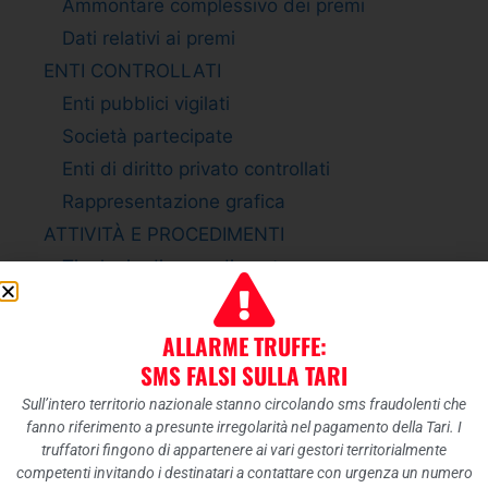
Ammontare complessivo dei premi
Dati relativi ai premi
ENTI CONTROLLATI
Enti pubblici vigilati
Società partecipate
Enti di diritto privato controllati
Rappresentazione grafica
ATTIVITÀ E PROCEDIMENTI
Tipologie di procedimento
Dichiarazioni sostitutive e acquisizione
d”ufficio dei dati
ALLARME TRUFFE:
PROVVEDIMENTI
SMS FALSI SULLA TARI
Provvedimenti organi indirizzo politico
Sull’intero territorio nazionale stanno circolando sms fraudolenti che
Provvedimenti dirigenti amministrativi
fanno riferimento a presunte irregolarità nel pagamento della Tari. I
truffatori fingono di appartenere ai vari gestori territorialmente
CONTROLLI SULLE IMPRESE
competenti invitando i destinatari a contattare con urgenza un numero