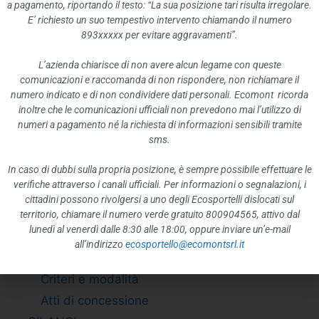
BANDI DI GARA E CONTRATTI
a pagamento, riportando il testo: “La sua posizione tari risulta irregolare.
E’ richiesto un suo tempestivo intervento chiamando il numero
Adempimento L. 190/2012 art. 1 c.32
893xxxxx per evitare aggravamenti”.
Riepilogo contratti
Bandi di gara
L’azienda chiarisce di non avere alcun legame con queste
comunicazioni e raccomanda di non rispondere, non richiamare il
Informazioni sulle singole procedure in
numero indicato e di non condividere dati personali. Ecomont ricorda
formato tabellare
inoltre che le comunicazioni ufficiali non prevedono mai l’utilizzo di
numeri a pagamento né la richiesta di informazioni sensibili tramite
Atti delle amministrazioni aggiudicatrici e
sms.
degli enti aggiudicatori distintamente per
ogni procedura
In caso di dubbi sulla propria posizione, è sempre possibile effettuare le
Elenco delle soluzioni tecnologiche
verifiche attraverso i canali ufficiali. Per informazioni o segnalazioni, i
cittadini possono rivolgersi a uno degli Ecosportelli dislocati sul
adottate per l’automatizzazione delle
territorio, chiamare il numero verde gratuito 800904565, attivo dal
proprie attività
lunedì al venerdì dalle 8:30 alle 18:00, oppure inviare un’e-mail
SOVVENZIONI, CONTRIBUTI, SUSSIDI,
all’indirizzo
ecosportello@ecomontsrl.it
VANTAGGI ECONOMICI
Criteri e modalità
Atti di concessione