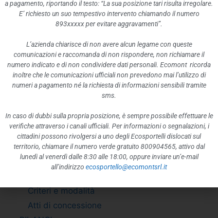
BANDI DI GARA E CONTRATTI
a pagamento, riportando il testo: “La sua posizione tari risulta irregolare.
E’ richiesto un suo tempestivo intervento chiamando il numero
Adempimento L. 190/2012 art. 1 c.32
893xxxxx per evitare aggravamenti”.
Riepilogo contratti
Bandi di gara
L’azienda chiarisce di non avere alcun legame con queste
comunicazioni e raccomanda di non rispondere, non richiamare il
Informazioni sulle singole procedure in
numero indicato e di non condividere dati personali. Ecomont ricorda
formato tabellare
inoltre che le comunicazioni ufficiali non prevedono mai l’utilizzo di
numeri a pagamento né la richiesta di informazioni sensibili tramite
Atti delle amministrazioni aggiudicatrici e
sms.
degli enti aggiudicatori distintamente per
ogni procedura
In caso di dubbi sulla propria posizione, è sempre possibile effettuare le
Elenco delle soluzioni tecnologiche
verifiche attraverso i canali ufficiali. Per informazioni o segnalazioni, i
cittadini possono rivolgersi a uno degli Ecosportelli dislocati sul
adottate per l’automatizzazione delle
territorio, chiamare il numero verde gratuito 800904565, attivo dal
proprie attività
lunedì al venerdì dalle 8:30 alle 18:00, oppure inviare un’e-mail
SOVVENZIONI, CONTRIBUTI, SUSSIDI,
all’indirizzo
ecosportello@ecomontsrl.it
VANTAGGI ECONOMICI
Criteri e modalità
Atti di concessione