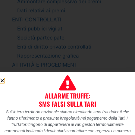
Ammontare complessivo dei premi
Dati relativi ai premi
ENTI CONTROLLATI
Enti pubblici vigilati
Società partecipate
Enti di diritto privato controllati
Rappresentazione grafica
ATTIVITÀ E PROCEDIMENTI
Tipologie di procedimento
Dichiarazioni sostitutive e acquisizione
d”ufficio dei dati
ALLARME TRUFFE:
PROVVEDIMENTI
SMS FALSI SULLA TARI
Provvedimenti organi indirizzo politico
Sull’intero territorio nazionale stanno circolando sms fraudolenti che
Provvedimenti dirigenti amministrativi
fanno riferimento a presunte irregolarità nel pagamento della Tari. I
truffatori fingono di appartenere ai vari gestori territorialmente
CONTROLLI SULLE IMPRESE
competenti invitando i destinatari a contattare con urgenza un numero