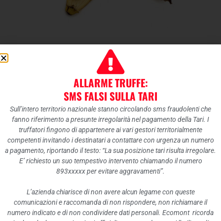
Umido porta a porta:
raddoppia la raccolta nella
ALLARME TRUFFE:
stagione estiva
SMS FALSI SULLA TARI
Sull’intero territorio nazionale stanno circolando sms fraudolenti che
fanno riferimento a presunte irregolarità nel pagamento della Tari. I
Dal 22 giugno al 29 agosto 2020
la raccolta
truffatori fingono di appartenere ai vari gestori territorialmente
competenti invitando i destinatari a contattare con urgenza un numero
porta a porta dell’umido per i comuni
a pagamento, riportando il testo: “La sua posizione tari risulta irregolare.
interessati verrà effettuata 2 volte alla
E’ richiesto un suo tempestivo intervento chiamando il numero
893xxxxx per evitare aggravamenti”.
settimana.
L’azienda chiarisce di non avere alcun legame con queste
comunicazioni e raccomanda di non rispondere, non richiamare il
Si invita a prendere visione del relativo
numero indicato e di non condividere dati personali. Ecomont ricorda