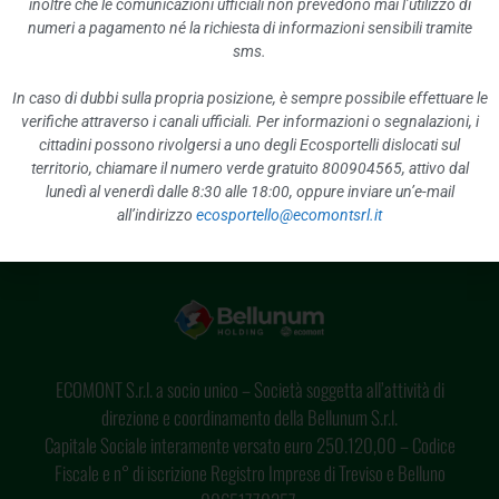
calendario dei rifiuti.
inoltre che le comunicazioni ufficiali non prevedono mai l’utilizzo di
numeri a pagamento né la richiesta di informazioni sensibili tramite
sms.
PRECEDENTE
SUCCESSIVO
In caso di dubbi sulla propria posizione, è sempre possibile effettuare le
MARTEDI’ 2 GIUGNO 2020 ECOCENTRI CHIUSI
SABATO 15 AGOSTO ECOCENTRI CHIUSI
verifiche attraverso i canali ufficiali. Per informazioni o segnalazioni, i
cittadini possono rivolgersi a uno degli Ecosportelli dislocati sul
territorio, chiamare il numero verde gratuito 800904565, attivo dal
lunedì al venerdì dalle 8:30 alle 18:00, oppure inviare un’e-mail
all’indirizzo
ecosportello@ecomontsrl.it
ECOMONT S.r.l. a socio unico – Società soggetta all’attività di
direzione e coordinamento della Bellunum S.r.l.
Capitale Sociale interamente versato euro 250.120,00 – Codice
Fiscale e n° di iscrizione Registro Imprese di Treviso e Belluno