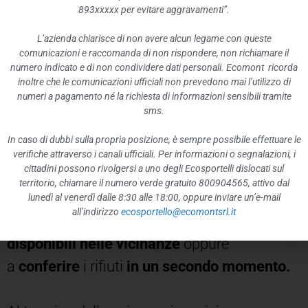
893xxxxx per evitare aggravamenti”.
Comuni serviti da Ecomont
che, a causa
dello sciopero,
potrebbero verificarsi anche
L’azienda chiarisce di non avere alcun legame con queste
comunicazioni e raccomanda di non rispondere, non richiamare il
mancati svuotamenti dei contenitori
numero indicato e di non condividere dati personali. Ecomont ricorda
inoltre che le comunicazioni ufficiali non prevedono mai l’utilizzo di
stradali.
numeri a pagamento né la richiesta di informazioni sensibili tramite
sms.
In tal caso, qualora i contenitori
risultassero
In caso di dubbi sulla propria posizione, è sempre possibile effettuare le
pieni nel giorno dello sciopero e in quelli
verifiche attraverso i canali ufficiali. Per informazioni o segnalazioni, i
cittadini possono rivolgersi a uno degli Ecosportelli dislocati sul
immediatamente successivi,
si invita
territorio, chiamare il numero verde gratuito 800904565, attivo dal
cortesemente a
non depositare i rifiuti a
lunedì al venerdì dalle 8:30 alle 18:00, oppure inviare un’e-mail
all’indirizzo
ecosportello@ecomontsrl.it
terra,
ma ad
utilizzare altri contenitori
disponibili nelle vicinanze
oppure
a
conferire
i rifiuti
in un secondo momento.