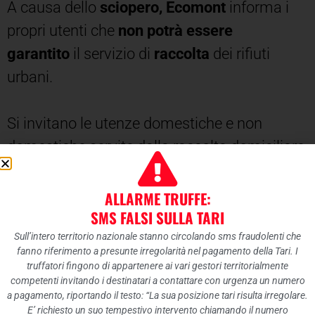
A causa dello
sciopero, Ecomont
informa i
propri utenti che
non potrà essere
garantito
il servizio di
raccolta
dei rifiuti
urbani.
Si invitano le utenze domestiche e non
domestiche servite dalla raccolta domiciliare
di ritirare i propri contenitori entro la giornata
stessa, anche nel caso in cui non siano stati
ALLARME TRUFFE:
SMS FALSI SULLA TARI
svuotati e di
Sull’intero territorio nazionale stanno circolando sms fraudolenti che
esporli
in
altra
giornata
,
secondo
il
normale
fanno riferimento a presunte irregolarità nel pagamento della Tari. I
calendario
di raccolta domiciliare.
truffatori fingono di appartenere ai vari gestori territorialmente
competenti invitando i destinatari a contattare con urgenza un numero
a pagamento, riportando il testo: “La sua posizione tari risulta irregolare.
Inoltre, si informano gli
utenti di tutti i
E’ richiesto un suo tempestivo intervento chiamando il numero