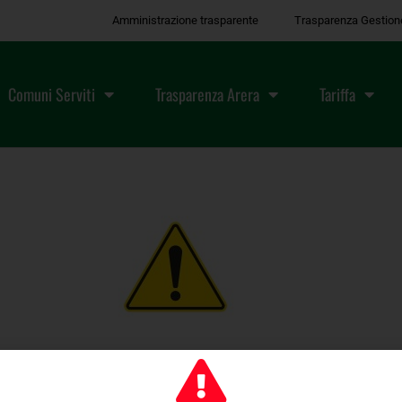
Amministrazione trasparente
Trasparenza Gestion
Comuni Serviti
Trasparenza Arera
Tariffa
sura ecocentri causa malte