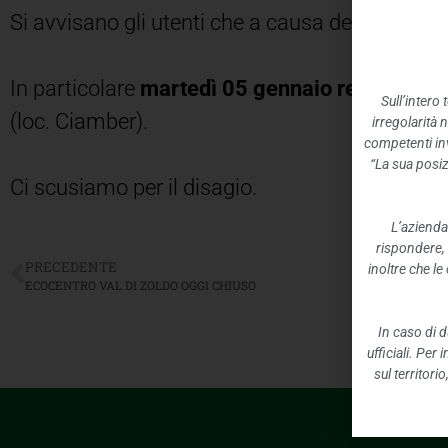
Si avvisano gli utenti che a causa delle abbond
In particolare
martedì 05 gennaio resteranno 
Sull’intero
(loc. Ciamber).
irregolarità 
competenti inv
“La sua posiz
Ci scusiamo per il disagio.
L’azienda
rispondere,
PRECEDENTE
inoltre che l
ECOCENTRO VAL DI ZOLDO OGGI CHIUSO
In caso di d
ufficiali. Per
sul territori