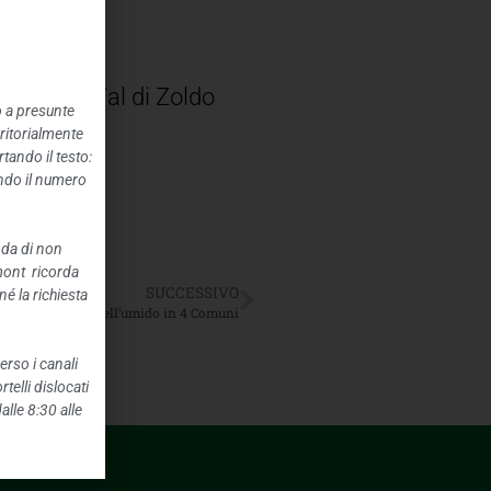
.
ore) e di Val di Zoldo
o a presunte
rritorialmente
tando il testo:
ando il numero
nda di non
mont ricorda
SUCCESSIVO
é la richiesta
difica raccolta dell’umido in 4 Comuni
erso i canali
telli dislocati
alle 8:30 alle