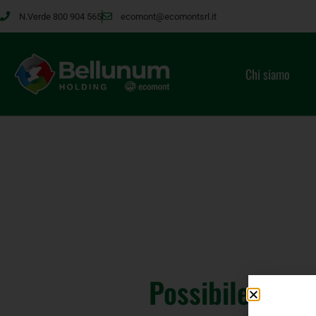
N.Verde 800 904 565
ecomont@ecomontsrl.it
Chi siamo
Possibile chiu