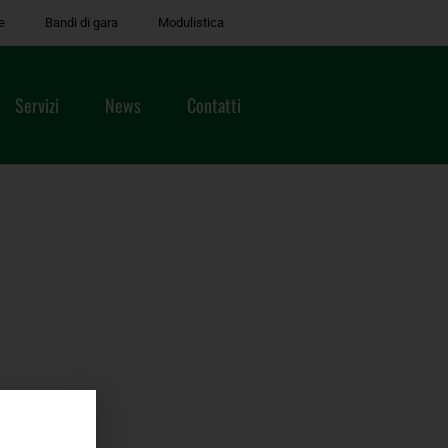
e
Bandi di gara
Modulistica
Servizi
News
Contatti
mpo