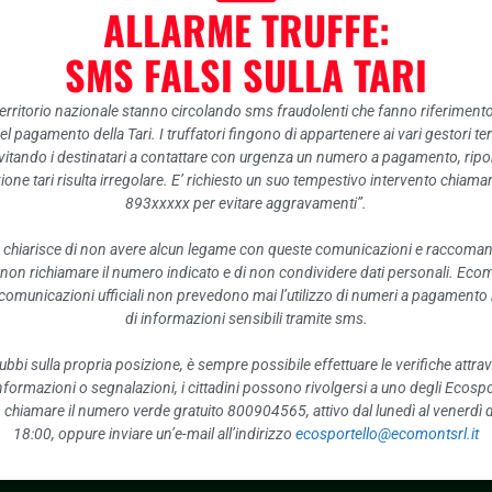
ALLARME TRUFFE:
anti nevicate alcuni ecocentri resteranno chiusi
SMS FALSI SULLA TARI
chiusi
l’ecocentro di Vallesella (Domegge di Cad
 territorio nazionale stanno circolando sms fraudolenti che fanno riferiment
nel pagamento della Tari. I truffatori fingono di appartenere ai vari gestori te
itando i destinatari a contattare con urgenza un numero a pagamento, ripor
ione tari risulta irregolare. E’ richiesto un suo tempestivo intervento chiam
893xxxxx per evitare aggravamenti”.
 chiarisce di non avere alcun legame con queste comunicazioni e raccoma
 non richiamare il numero indicato e di non condividere dati personali. Eco
e comunicazioni ufficiali non prevedono mai l’utilizzo di numeri a pagamento n
Mo
di informazioni sensibili tramite sms.
ubbi sulla propria posizione, è sempre possibile effettuare le verifiche attrav
 informazioni o segnalazioni, i cittadini possono rivolgersi a uno degli Ecospor
o, chiamare il numero verde gratuito 800904565, attivo dal lunedì al venerdì d
18:00, oppure inviare un’e-mail all’indirizzo
ecosportello@ecomontsrl.it