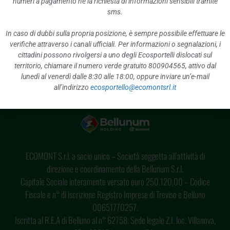
numeri a pagamento né la richiesta di informazioni sensibili tramite
sms.
PRECEDENTE
SUCCESSIVO
AVVIO MODALITA’ ACCESSO CONTROLLATO TRAMITE BADGE SU TUTTI I CONTENITORI DEL SECCO NON RICICLABILE IN COMELICO
DISTRIBUZIONE ECOCARD – TESSERA SERVIZI AMBIENTALI
In caso di dubbi sulla propria posizione, è sempre possibile effettuare le
verifiche attraverso i canali ufficiali. Per informazioni o segnalazioni, i
cittadini possono rivolgersi a uno degli Ecosportelli dislocati sul
territorio, chiamare il numero verde gratuito 800904565, attivo dal
lunedì al venerdì dalle 8:30 alle 18:00, oppure inviare un’e-mail
all’indirizzo
ecosportello@ecomontsrl.it
ECOMONT S.r.l. a socio unico – Società soggetta all’attività di
direzione e coordinamento della Bellunum S.r.l.
Capitale Sociale interamente versato euro 250.120,00 – Codice
Fiscale e n° di iscrizione Registro Imprese di Treviso e Belluno
00651770257.
Iscritta al R.E.A di Belluno al n° 62758. Sede legale Z.I. loc. Villanova,