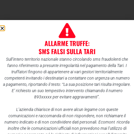
Novità per gli utenti
dell’Unione Montana
ALLARME TRUFFE:
SMS FALSI SULLA TARI
Centro Cadore
Sull’intero territorio nazionale stanno circolando sms fraudolenti che
fanno riferimento a presunte irregolarità nel pagamento della Tari. I
Per gli utenti dei comuni dell’Unione Montana
truffatori fingono di appartenere ai vari gestori territorialmente
competenti invitando i destinatari a contattare con urgenza un numero
Centro Cadore
a pagamento, riportando il testo: “La sua posizione tari risulta irregolare.
E’ richiesto un suo tempestivo intervento chiamando il numero
893xxxxx per evitare aggravamenti”.
clicca qui per conoscere le ultime
L’azienda chiarisce di non avere alcun legame con queste
novità
INFORMATIVA_2024 COMUNI
comunicazioni e raccomanda di non rispondere, non richiamare il
UNIONE MONTANA CENTRO CADORE
numero indicato e di non condividere dati personali. Ecomont ricorda
inoltre che le comunicazioni ufficiali non prevedono mai l’utilizzo di