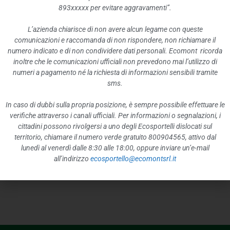
Domegge di Cadore, Longarone, Pieve di
893xxxxx per evitare aggravamenti”.
Cadore e Val di Zoldo,
rimarranno chiusi fino
L’azienda chiarisce di non avere alcun legame con queste
a nuova comunicazione.
comunicazioni e raccomanda di non rispondere, non richiamare il
numero indicato e di non condividere dati personali. Ecomont ricorda
Sarà garantito il servizio di raccolta stradale
inoltre che le comunicazioni ufficiali non prevedono mai l’utilizzo di
e/o porta a porta dei rifiuti urbani.
numeri a pagamento né la richiesta di informazioni sensibili tramite
sms.
Confidando nella comprensione e
collaborazione di tutti in questa situazione di
In caso di dubbi sulla propria posizione, è sempre possibile effettuare le
verifiche attraverso i canali ufficiali. Per informazioni o segnalazioni, i
emergenza, ci scusiamo per i possibili disagi.
cittadini possono rivolgersi a uno degli Ecosportelli dislocati sul
territorio, chiamare il numero verde gratuito 800904565, attivo dal
lunedì al venerdì dalle 8:30 alle 18:00, oppure inviare un’e-mail
all’indirizzo
ecosportello@ecomontsrl.it
PRECEDENTE
SUCCESSIVO
Chiusura ufficio Vigilia di Natale 2019
CORONAVIRUS: COME RACCOGLIERE E GETTARE I RIFIUTI DOMESTICI