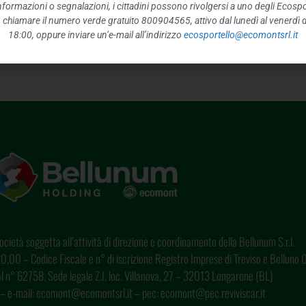
 informazioni o segnalazioni, i cittadini possono rivolgersi a uno degli Ecospor
o, chiamare il numero verde gratuito 800904565, attivo dal lunedì al venerdì d
SABAT
18:00, oppure inviare un’e-mail all’indirizzo
ecosportello@ecomontsrl.it
cietà soggetta all’attività di direzione e coordinamento della Bellunum S.r.l.
0,00 – Codice Fiscale e n° di iscrizione Registro Imprese di Treviso e Bellun
o al n° 62758. Sede legale Z.I. loc. Villanova, 27 – 32013 Longarone (BL)
– e-mail: ecomont@ecomontsrl.it – pec: ecomont@pec.reviviscar.it