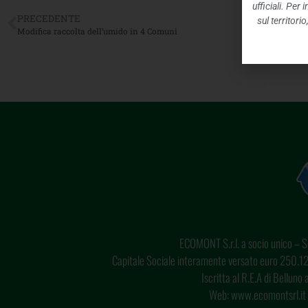
ufficiali. Per
PRECEDENTE
sul territori
Modifica raccolta dell’umido in 4 Comuni
ECOMONT S.r.l. a socio unico – So
Capitale Sociale interamente versato euro 250.12
Iscritta al R.E.A di Bellun
Web: www.ecomontsrl.it 