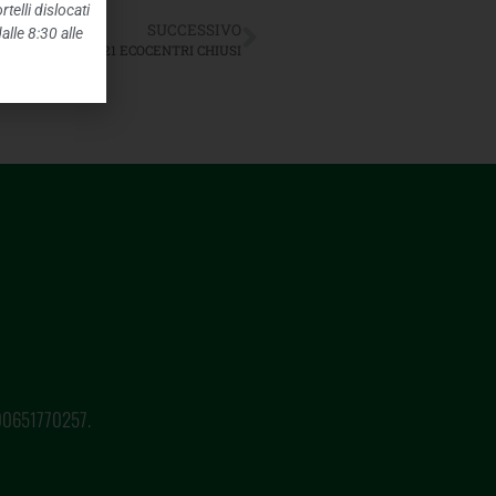
telli dislocati
SUCCESSIVO
alle 8:30 alle
O 1^ MAGGIO 2021 ECOCENTRI CHIUSI
o 00651770257.