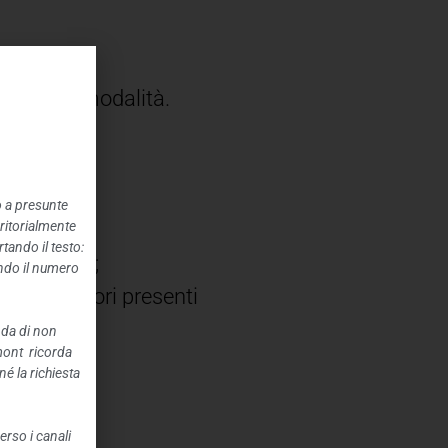
i orari e modalità.
ssumere un
o a presunte
rritorialmente
tando il testo:
so e bocca;
ando il numero
 gli operatori presenti
nda di non
mont ricorda
 rifiuti;
é la richiesta
erso i canali