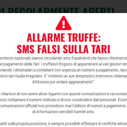
I REGOLARMENTE APERTI
sono regolarmente aperti al pubblico con i consuet
ALLARME TRUFFE:
SMS FALSI SULLA TARI
tora in corso, si raccomandano gli utenti ad a
seguenti indicazioni:
 territorio nazionale stanno circolando sms fraudolenti che fanno riferiment
nel pagamento della Tari. I truffatori fingono di appartenere ai vari gestori te
itando i destinatari a contattare con urgenza un numero a pagamento, ripor
i altro idoneo dispositivo per la copertura di na
ione tari risulta irregolare. E’ richiesto un suo tempestivo intervento chiam
893xxxxx per evitare aggravamenti”.
erpersonale superiore ai 2 m
, motivo per il quale
utenti nelle operazioni di scarico;
 chiarisce di non avere alcun legame con queste comunicazioni e raccoma
 non richiamare il numero indicato e di non condividere dati personali. Eco
di trasporto fino al momento del conferimento dei
e comunicazioni ufficiali non prevedono mai l’utilizzo di numeri a pagamento n
entri.
di informazioni sensibili tramite sms.
ubbi sulla propria posizione, è sempre possibile effettuare le verifiche attrav