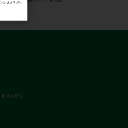
centri Cadore chiusi sabato 02/01/2021
alle 8:30 alle
o 00651770257.