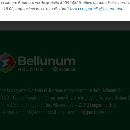
Eco
o, chiamare il numero verde gratuito 800904565, attivo dal lunedì al venerdì d
18:00, oppure inviare un’e-mail all’indirizzo
ecosportello@ecomontsrl.it
cietà soggetta all’attività di direzione e coordinamento della Bellunum S.r.l.
0,00 – Codice Fiscale e n° di iscrizione Registro Imprese di Treviso e Bellun
o al n° 62758. Sede legale Z.I. loc. Villanova, 27 – 32013 Longarone (BL)
– e-mail: ecomont@ecomontsrl.it – pec: ecomont@pec.reviviscar.it