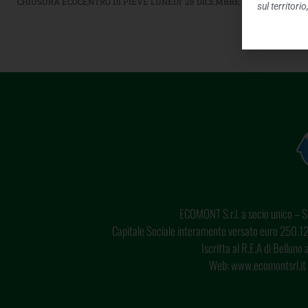
CHIUSURA ECOCENTRO DI PIEVE LUNEDI’ 28 DICEMBRE
sul territori
ECOMONT S.r.l. a socio unico – So
Capitale Sociale interamente versato euro 250.12
Iscritta al R.E.A di Bellun
Web: www.ecomontsrl.it 