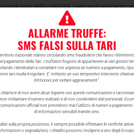
condizioni della viabilità i seguenti ecocentri r
 pomeriggio;
ALLARME TRUFFE:
ì 30/12 mattino;
SMS FALSI SULLA TARI
ledì 30/12 pomeriggio.
 territorio nazionale stanno circolando sms fraudolenti che fanno riferiment
nel pagamento della Tari. I truffatori fingono di appartenere ai vari gestori te
ei rallentamenti nel servizio di raccolta previsto
itando i destinatari a contattare con urgenza un numero a pagamento, ripor
ione tari risulta irregolare. E’ richiesto un suo tempestivo intervento chiam
893xxxxx per evitare aggravamenti”.
 chiarisce di non avere alcun legame con queste comunicazioni e raccoma
 non richiamare il numero indicato e di non condividere dati personali. Eco
e comunicazioni ufficiali non prevedono mai l’utilizzo di numeri a pagamento n
di informazioni sensibili tramite sms.
ubbi sulla propria posizione, è sempre possibile effettuare le verifiche attrav
 informazioni o segnalazioni, i cittadini possono rivolgersi a uno degli Ecospor