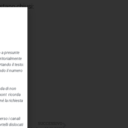
estano chiusi:
o a presunte
rritorialmente
.
tando il testo:
ando il numero
nda di non
mont ricorda
é la richiesta
erso i canali
SUCCESSIVO
telli dislocati