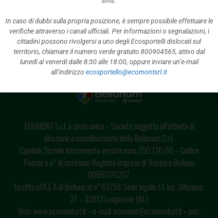
sms.
USO SACCHETTI COMPOSTABILI E BIODEGRADABILI PER LA RACCOLTA DELL’UMIDO
MICRO-RACCOLTA AMIANTO
In caso di dubbi sulla propria posizione, è sempre possibile effettuare le
verifiche attraverso i canali ufficiali. Per informazioni o segnalazioni, i
cittadini possono rivolgersi a uno degli Ecosportelli dislocati sul
territorio, chiamare il numero verde gratuito 800904565, attivo dal
lunedì al venerdì dalle 8:30 alle 18:00, oppure inviare un’e-mail
all’indirizzo
ecosportello@ecomontsrl.it
ECOMONT S.r.l. a socio unico – Società soggetta all’attività di
direzione e coordinamento della Bellunum S.r.l.
Capitale Sociale interamente versato euro 250.120,00 – Codice
Fiscale e n° di iscrizione Registro Imprese di Treviso e Belluno
00651770257.
Iscritta al R.E.A di Belluno al n° 62758. Sede legale Z.I. loc. Villanova,
27 – 32013 Longarone (BL)
Web: www.ecomontsrl.it – e-mail: ecomont@ecomontsrl.it – pec: