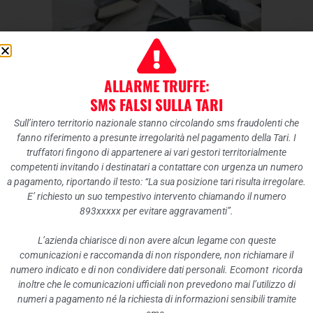
CARTONGESSO
ECOCENTRO AURONZO E
ALLARME TRUFFE:
SMS FALSI SULLA TARI
LONGARONE
Sull’intero territorio nazionale stanno circolando sms fraudolenti che
fanno riferimento a presunte irregolarità nel pagamento della Tari. I
truffatori fingono di appartenere ai vari gestori territorialmente
E’ possibile conferire modiche quantità di
competenti invitando i destinatari a contattare con urgenza un numero
a pagamento, riportando il testo: “La sua posizione tari risulta irregolare.
cartongesso da parte dei privati, derivante da
E’ richiesto un suo tempestivo intervento chiamando il numero
piccoli interventi di demolizione domestica
893xxxxx per evitare aggravamenti”.
agli
ecocentri di Auronzo di Cadore e di
L’azienda chiarisce di non avere alcun legame con queste
Longarone
.
comunicazioni e raccomanda di non rispondere, non richiamare il
numero indicato e di non condividere dati personali. Ecomont ricorda
inoltre che le comunicazioni ufficiali non prevedono mai l’utilizzo di
numeri a pagamento né la richiesta di informazioni sensibili tramite
PRECEDENTE
SUCCESSIVO