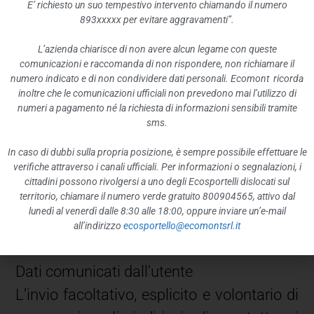
E’ richiesto un suo tempestivo intervento chiamando il numero
operativo e all’ambiente informatico
893xxxxx per evitare aggravamenti”.
dell’utente.
L’azienda chiarisce di non avere alcun legame con queste
Tali dati, necessari per la fruizione dei
comunicazioni e raccomanda di non rispondere, non richiamare il
numero indicato e di non condividere dati personali. Ecomont ricorda
servizi web, vengono anche trattati allo
inoltre che le comunicazioni ufficiali non prevedono mai l’utilizzo di
scopo di controllare il corretto
numeri a pagamento né la richiesta di informazioni sensibili tramite
sms.
funzionamento del sito.
In caso di dubbi sulla propria posizione, è sempre possibile effettuare le
I dati di navigazione non persistono per
verifiche attraverso i canali ufficiali. Per informazioni o segnalazioni, i
più di sette giorni (salve eventuali
cittadini possono rivolgersi a uno degli Ecosportelli dislocati sul
territorio, chiamare il numero verde gratuito 800904565, attivo dal
necessità di accertamento di reati da
lunedì al venerdì dalle 8:30 alle 18:00, oppure inviare un’e-mail
parte dell’Autorità giudiziaria).
all’indirizzo
ecosportello@ecomontsrl.it
Dati comunicati dall’utente
L’invio facoltativo, esplicito e volontario di